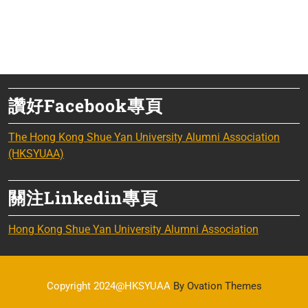
讚好Facebook專頁
The Hong Kong Shue Yan University Alumni Association
(HKSYUAA)
關注Linkedin專頁
Hong Kong Shue Yan University Alumni Association
Copyright 2024@HKSYUAA
By Ovation Themes