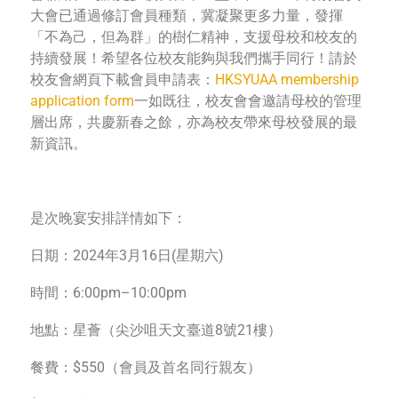
大會已通過修訂會員種類，冀凝聚更多力量，發揮
「不為己，但為群」的樹仁精神，支援母校和校友的
持續發展！希望各位校友能夠與我們攜手同行！請於
校友會網頁下載會員申請表：
HKSYUAA membership
application form
一如既往，校友會會邀請母校的管理
層出席，共慶新春之餘，亦為校友帶來母校發展的最
新資訊。
是次晚宴安排詳情如下：
日期：2024年3月16日(星期六)
時間：6:00pm–10:00pm
地點：星薈（尖沙咀天文臺道8號21樓）
餐費：$550（會員及首名同行親友）